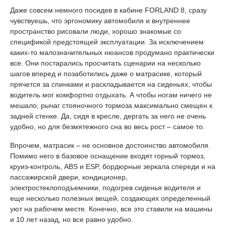
Даже совсем немного посидев в кабине FORLAND 8, сразу
чувствуешь, что эргономику автомобиля и внутреннее
пространство рисовали люди, хорошо знакомые со
спецификой предстоящей эксплуатации. За исключением
каких-то малозначительных нюансов продумано практически
все. Они постарались просчитать сценарии на несколько
шагов вперед и позаботились даже о матрасике, который
прячется за спинками и раскладывается на сиденьях, чтобы
водитель мог комфортно отдыхать. А чтобы ногам ничего не
мешало, рычаг стояночного тормоза максимально смещен к
задней стенке. Да, сидя в кресле, дергать за него не очень
удобно, но для безмятежного сна во весь рост – самое то.
Впрочем, матрасик – не основное достоинство автомобиля.
Помимо него в базовое оснащение входят горный тормоз,
круиз-контроль, ABS и ESP, бордюрные зеркала спереди и на
пассажирской двери, кондиционер,
электростеклоподъемники, подогрев сиденья водителя и
еще несколько полезных вещей, создающих определенный
уют на рабочем месте. Конечно, все это ставили на машины
и 10 лет назад, но все равно удобно.