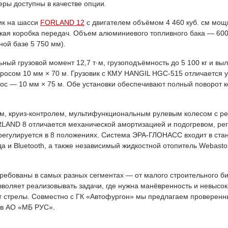
еры доступны в качестве опции.
ик на шасси
FORLAND 12
с двигателем объёмом 4 460 куб. см мощ
кая коробка передач. Объем алюминиевого топливного бака — 600 
ной базе 5 750 мм).
 грузовой момент 12,7 т·м, грузоподъёмность до 5 100 кг и выле
тросом 10 мм × 70 м. Грузовик с КМУ HANGIL HGC-515 отличается 
трос — 10 мм × 75 м. Обе установки обеспечивают полный поворот к
 круиз-контролем, мультифункциональным рулевым колесом с рег
RLAND 8 отличается механической амортизацией и подогревом, рег
регулируется в 8 положениях. Система ЭРА-ГЛОНАСС входит в ста
а и Bluetooth, а также независимый жидкостной отопитель Webast
требованы в самых разных сегментах — от малого строительного би
воляет реализовывать задачи, где нужна манёвренность и невысок
 стрелы. Совместно с ГК «Автофургон» мы предлагаем проверенн
 в АО «МБ РУС».