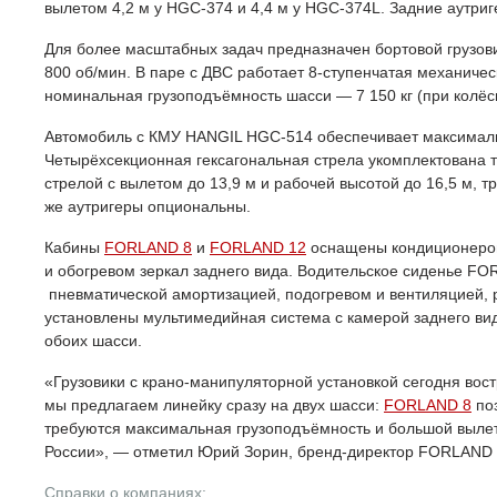
вылетом 4,2 м у HGC-374 и 4,4 м у HGC-374L. Задние аутриг
Для более масштабных задач предназначен бортовой грузов
800 об/мин. В паре с ДВС работает 8-ступенчатая механичес
номинальная грузоподъёмность шасси — 7 150 кг (при колёс
Автомобиль с КМУ HANGIL HGC-514 обеспечивает максимальный
Четырёхсекционная гексагональная стрела укомплектована 
стрелой с вылетом до 13,9 м и рабочей высотой до 16,5 м, 
же аутригеры опциональны.
Кабины
FORLAND 8
и
FORLAND 12
оснащены кондиционером,
и обогревом зеркал заднего вида. Водительское сиденье FO
пневматической амортизацией, подогревом и вентиляцией, 
установлены мультимедийная система с камерой заднего вид
обоих шасси.
«Грузовики с крано-манипуляторной установкой сегодня вос
мы предлагаем линейку сразу на двух шасси:
FORLAND 8
поз
требуются максимальная грузоподъёмность и большой вылет
России», — отметил Юрий Зорин, бренд-директор FORLAND
Справки о компаниях: