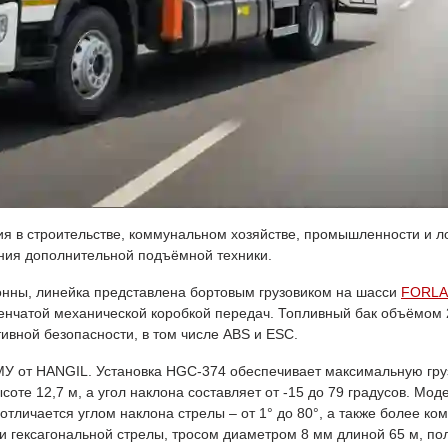
 строительстве, коммунальном хозяйстве, промышленности и логи
ения дополнительной подъёмной техники.
 тонны, линейка представлена бортовым грузовиком на шасси
FORLA
тупенчатой механической коробкой передач. Топливный бак объёмом
ивной безопасности, в том числе ABS и ESC.
 от HANGIL. Установка HGC-374 обеспечивает максимальную грузо
оте 12,7 м, а угол наклона составляет от -15 до 79 градусов. Мод
отличается углом наклона стрелы – от 1° до 80°, а также более к
 гексагональной стрелы, тросом диаметром 8 мм длиной 65 м, по