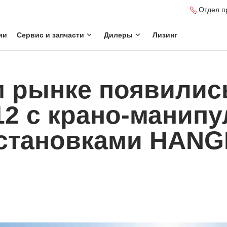
Отдел п
ии
Сервис и запчасти
Дилеры
Лизинг
м рынке появилис
2 с крано-манип
становками HANG