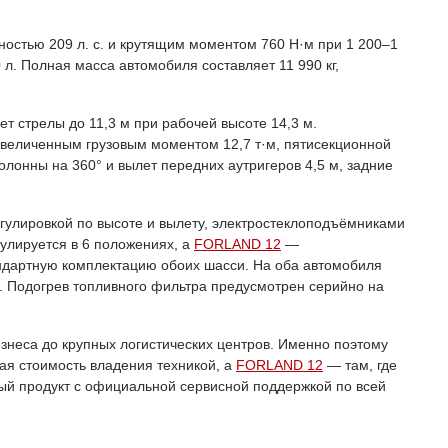
ностью 209 л. с. и крутящим моментом 760 Н·м при 1 200–1
л. Полная масса автомобиля составляет 11 990 кг,
т стрелы до 11,3 м при рабочей высоте 14,3 м.
увеличенным грузовым моментом 12,7 т·м, пятисекционной
олонны на 360° и вылет передних аутригеров 4,5 м, задние
улировкой по высоте и вылету, электростеклоподъёмниками
улируется в 6 положениях, а
FORLAND 12
—
ндартную комплектацию обоих шасси. На оба автомобиля
o. Подогрев топливного фильтра предусмотрен серийно на
знеса до крупных логистических центров. Именно поэтому
ая стоимость владения техникой, а
FORLAND 12
— там, где
ый продукт с официальной сервисной поддержкой по всей