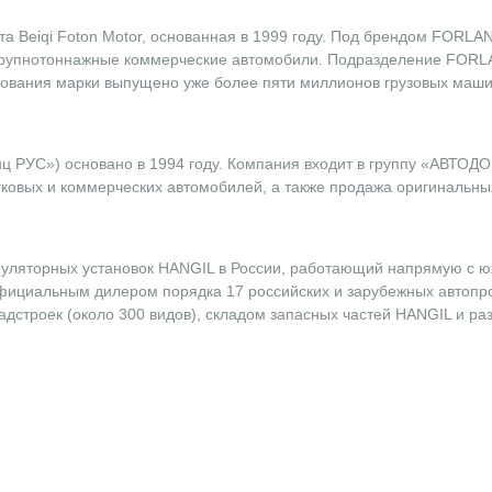
а Beiqi Foton Motor, основанная в 1999 году. Под брендом FORLAN
рупнотоннажные коммерческие автомобили. Подразделение FORLA
вования марки выпущено уже более пяти миллионов грузовых маши
PУC») основано в 1994 году. Компания входит в группу «АВТОДО
овых и коммерческих автомобилей, а также продажа оригинальных
ляторных установок HANGIL в России, работающий напрямую с юж
 официальным дилером порядка 17 российских и зарубежных автопр
дстроек (около 300 видов), складом запасных частей HANGIL и ра