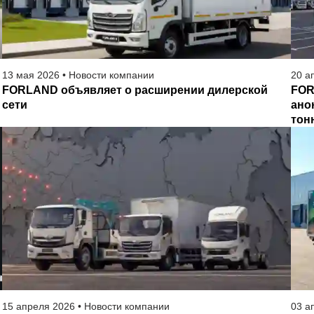
13
мая
2026
•
Новости компании
20
а
FORLAND объявляет о расширении дилерской
FOR
сети
ано
тон
15
апреля
2026
•
Новости компании
03
а