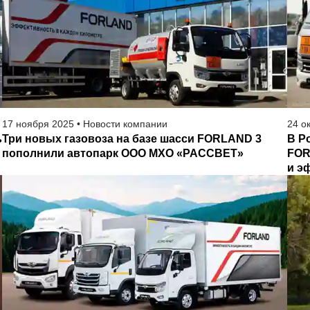
17
ноября
2025
•
Новости компании
24
о
ь
Три новых газовоза на базе шасси FORLAND 3
В Р
пополнили автопарк ООО МХО «РАССВЕТ»
FOR
и э