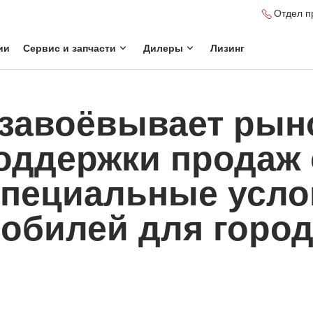
Отдел п
ии
Сервис и запчасти
Дилеры
Лизинг
завоёвывает рын
оддержки продаж 
специальные усло
обилей для город