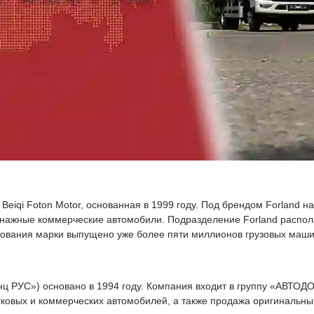
Beiqi Foton Motor, основанная в 1999 году. Под брендом Forland н
нажные коммерческие автомобили. Подразделение Forland распола
вования марки выпущено уже более пяти миллионов грузовых маши
 PУC») основано в 1994 году. Компания входит в группу «АВТОДО
овых и коммерческих автомобилей, а также продажа оригинальных