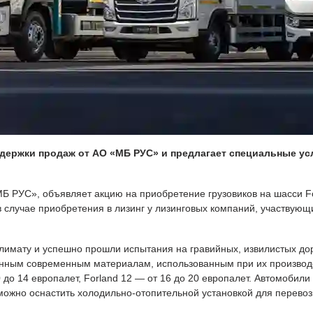
ржки продаж от АО «МБ РУС» и предлагает специальные усл
УС», объявляет акцию на приобретение грузовиков на шасси Forla
в случае приобретения в лизинг у лизинговых компаний, участвующи
лимату и успешно прошли испытания на гравийных, извилистых дор
ным современным материалам, использованным при их производст
0 до 14 европалет, Forland 12 — от 16 до 20 европалет. Автомобил
можно оснастить холодильно-отопительной установкой для перево