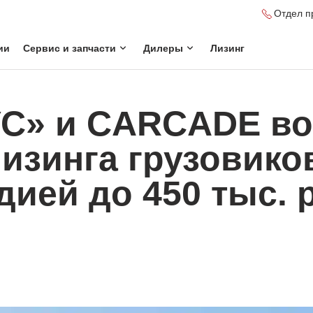
Отдел п
ии
Сервис и запчасти
Дилеры
Лизинг
С» и CARCADE в
изинга грузовик
дией до 450 тыс. 