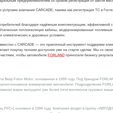
дуальным предпринимателям со сроком регистрации от шести мес
и услугами компании CARCADE, такими как регистрация ТС в Госте
отребителей благодаря надёжным комплектующим, эффективной си
. Усиленная теплоизоляция кабины, модернизированные топливные
х климатических и дорожных условиях.
вместно с CARCADE — это практичный инструмент поддержки клиен
делает покупку техники доступнее уже на старте сделки. Мы со св
пчастями, чтобы автомобили
FORLAND
приносили бизнесу результа
та Beiqi Foton Motor, основанная в 1999 году. Под брендом FORLA
рупнотоннажные коммерческие автомобили. Подразделение FORLA
вования марки выпущено уже более пяти миллионов грузовых маши
 PУC») основано в 1994 году. Компания входит в группу «АВТОД