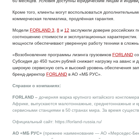
60 месяцев. Условия доступны юридическим лицам и индиви
Кроме того, клиенты могут воспользоваться дополнительным
коммерческая телематика, продлённая гарантия.
Модели
FORLAND 3
,
8
и
12
заслужили доверие российских п
соотношению стоимости и эксплуатационных характеристик
мощности обеспечивают уверенную работу техники в сложны
«Возобновление программы лизинга грузовиков
FORLAND
со
Субсидия до 450 тысяч рублей снижает нагрузку на аванс и 
широкую сервисную сеть и высокий уровень обеспечения за
бренд-директор
FORLAND
в АО «МБ РУС».
Справки о компаниях:
FORLAND –
дочерняя марка крупного китайского конгломера
Африке, выпускаются малотоннажные, среднетоннажные и к
сервисными станциями в 50 странах мира. За время сущест
Официальный сайт: https://forland-russia.ru/
АО «МБ РУС»
(прежнее наименование — AO «Мерседес-Бенц