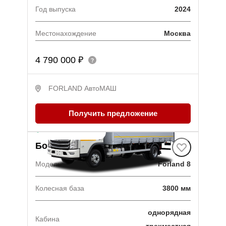
Год выпуска
2024
Местонахождение
Москва
4 790 000 ₽
FORLAND АвтоМАШ
Получить предложение
В наличии
·
1 авто
Борт-штора
Модель
Forland 8
Колесная база
3800 мм
однорядная
Кабина
трехместная