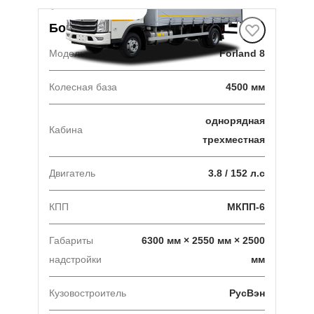
В наличии
·
1 авто
Борт-штора
Модель
Forland 8
Колесная база
4500 мм
однорядная
Кабина
трехместная
Двигатель
3.8 / 152 л.с
КПП
МКПП-6
Габариты
6300 мм × 2550 мм × 2500
надстройки
мм
Кузовостроитель
РусВэн