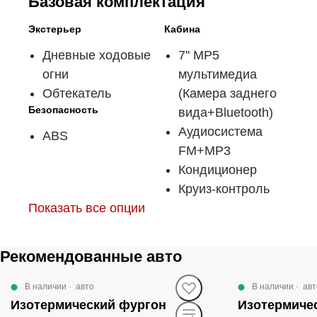
Базовая комплектация
Экстерьер
Кабина
Дневные ходовые
7'' MP5
огни
мультимедиа
Обтекатель
(Камера заднего
Безопасность
вида+Bluetooth)
Аудиосистема
ABS
FM+MP3
Кондиционер
Круиз-контроль
Показать все опции
Рекомендованные авто
В наличии
·
авто
В наличии
·
авт
Изотермический фургон
Изотермиче