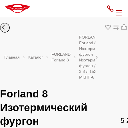
FORLAND
Forland 8
Изотермический
FORLAND
фургон
Главная
Каталог
Forland 8
Изотермический
фургон Дизель
3,8 л 152 л.с.
МКПП-6
Forland 8
Изотермический
фургон
5 