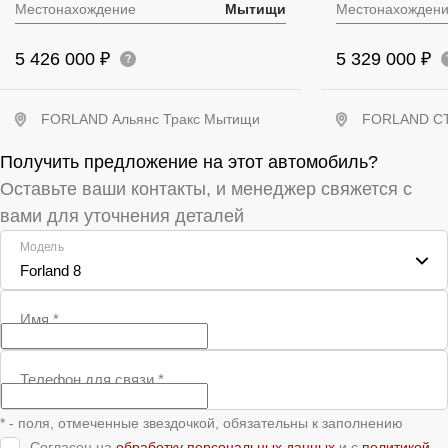
Местонахождение
Мытищи
Местонахожден
5 426 000 ₽
5 329 000 ₽
FORLAND Альянс Тракс Мытищи
FORLAND С
Получить предложение на этот автомобиль?
Получить предложение
Получит
Оставьте ваши контакты, и менеджер свяжется с
вами для уточнения деталей
Модель
Forland 8
Имя
*
Телефон для связи
*
* - поля, отмеченные звездочкой, обязательны к заполнению
Согласен на
обработку персональных данных
и c
политикой