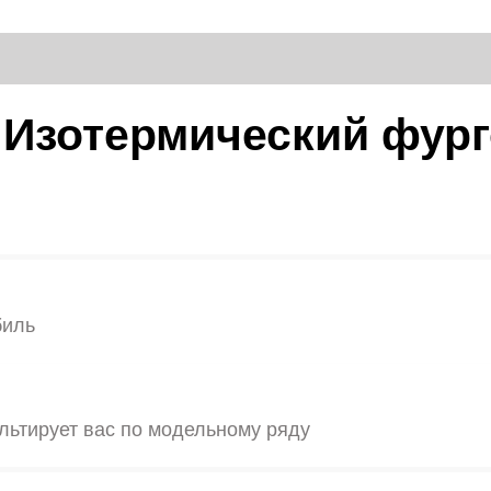
2
Изотермический фур
биль
льтирует вас по модельному ряду