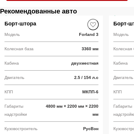
Рекомендованные авто
В наличии
·
авто
В налич
Борт-штора
Борт-ш
Модель
Forland 3
Модель
Колесная база
3360 мм
Колесная 
Кабина
двухместная
Кабина
Двигатель
2.5 / 154 л.с
Двигатель
КПП
МКПП-6
КПП
Габариты
4800 мм × 2200 мм × 2200
Габариты
надстройки
мм
надстройк
Кузовостроитель
РусВэн
Кузовостр