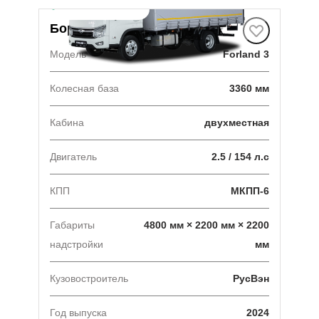
В наличии
·
1 авто
Борт-штора
Модель
Forland 3
Колесная база
3360 мм
Кабина
двухместная
Двигатель
2.5 / 154 л.с
КПП
МКПП-6
Габариты
4800 мм × 2200 мм × 2200
надстройки
мм
Кузовостроитель
РусВэн
Год выпуска
2024